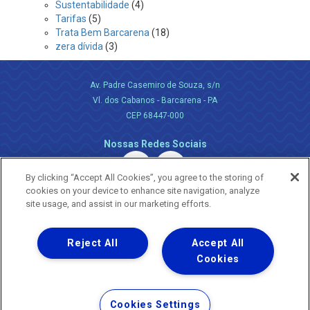
Sustentabilidade
(4)
Tarifas
(5)
Trata Bem Barcarena
(18)
zera dívida
(3)
Av. Padre Casemiro de Souza, s/n
Vl. dos Cabanos - Barcarena - PA
CEP 68447-000
Nossas Redes Sociais
By clicking “Accept All Cookies”, you agree to the storing of
cookies on your device to enhance site navigation, analyze
site usage, and assist in our marketing efforts.
Reject All
Accept All
Uma empresa
Copyright ® 2026 - Todos os Direitos Reservados.
Cookies
Nossa natureza movimenta a vida
Termos Gerais de Uso de Sites e Aplicativos
Cookies Settings