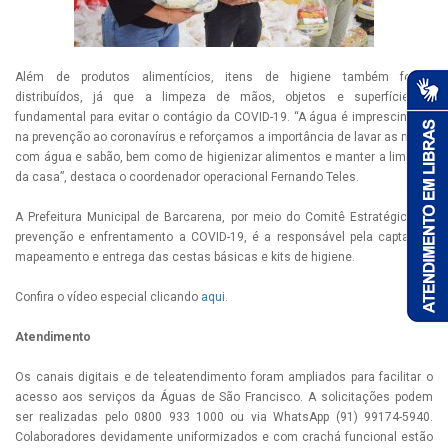
Além de produtos alimentícios, itens de higiene também foram
distribuídos, já que a limpeza de mãos, objetos e superfícies é
fundamental para evitar o contágio da COVID-19. “A água é imprescindível
na prevenção ao coronavírus e reforçamos a importância de lavar as mãos
com água e sabão, bem como de higienizar alimentos e manter a limpeza
da casa”, destaca o coordenador operacional Fernando Teles.
A Prefeitura Municipal de Barcarena, por meio do Comitê Estratégico de
prevenção e enfrentamento a COVID-19, é a responsável pela captação,
mapeamento e entrega das cestas básicas e kits de higiene.
Confira o vídeo especial clicando
aqui
.
Atendimento
Os canais digitais e de teleatendimento foram ampliados para facilitar o
acesso aos serviços da Águas de São Francisco. A solicitações podem
ser realizadas pelo 0800 933 1000 ou via WhatsApp (91) 99174-5940.
Colaboradores devidamente uniformizados e com crachá funcional estão