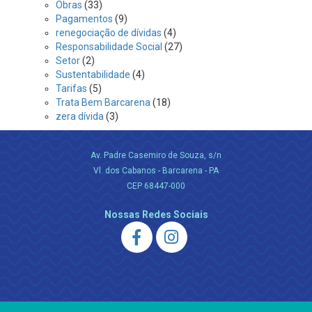
Obras
(33)
Pagamentos
(9)
renegociação de dívidas
(4)
Responsabilidade Social
(27)
Setor
(2)
Sustentabilidade
(4)
Tarifas
(5)
Trata Bem Barcarena
(18)
zera dívida
(3)
Av. Padre Casemiro de Souza, s/n
Vl. dos Cabanos - Barcarena - PA
CEP 68447-000
Nossas Redes Sociais