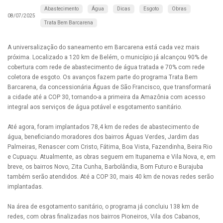
Abastecimento
Água
Dicas
Esgoto
Obras
08/07/2025
Trata Bem Barcarena
A universalização do saneamento em Barcarena está cada vez mais
próxima. Localizado a 120 km de Belém, o município já alcançou 90% de
cobertura com rede de abastecimento de água tratada e 70% com rede
coletora de esgoto. Os avanços fazem parte do programa Trata Bem
Barcarena, da concessionária Águas de São Francisco, que transformará
a cidade até a COP 30, tornando-a a primeira da Amazônia com acesso
integral aos serviços de água potável e esgotamento sanitário.
Até agora, foram implantados 78,4 km de redes de abastecimento de
água, beneficiando moradores dos bairros Águas Verdes, Jardim das
Palmeiras, Renascer com Cristo, Fátima, Boa Vista, Fazendinha, Beira Rio
e Cupuaçu. Atualmente, as obras seguem em Itupanema e Vila Nova, e, em
breve, os bairros Novo, Zita Cunha, Barbolândia, Bom Futuro e Burajuba
também serão atendidos. Até a COP 30, mais 40 km de novas redes serão
implantadas.
Na área de esgotamento sanitário, o programa já concluiu 138 km de
redes, com obras finalizadas nos bairros Pioneiros, Vila dos Cabanos,