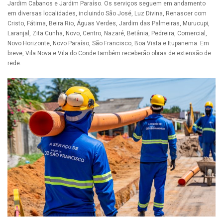
Jardim Cabanos e Jardim Paraíso. Os serviços seguem em andamento
em diversas localidades, incluindo São José, Luz Divina, Renascer com
Cristo, Fátima, Beira Rio, Águas Verdes, Jardim das Palmeiras, Murucupi,
Laranjal, Zita Cunha, Novo, Centro, Nazaré, Betânia, Pedreira, Comercial,
Novo Horizonte, Novo Paraíso, São Francisco, Boa Vista e Itupanema. Em
breve, Vila Nova e Vila do Conde também receberão obras de extensão de
rede.