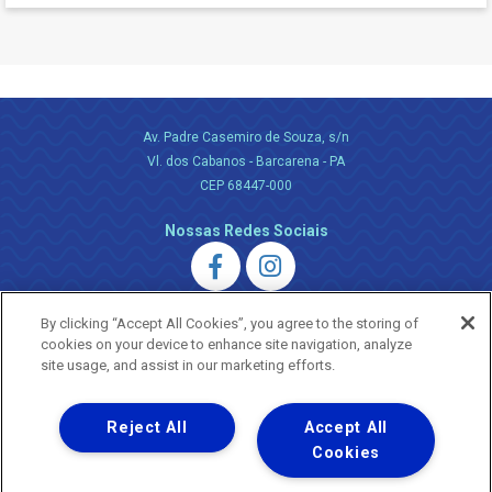
Av. Padre Casemiro de Souza, s/n
Vl. dos Cabanos - Barcarena - PA
CEP 68447-000
Nossas Redes Sociais
By clicking “Accept All Cookies”, you agree to the storing of
cookies on your device to enhance site navigation, analyze
site usage, and assist in our marketing efforts.
Uma empresa
Copyright ® 2026 - Todos os Direitos Reservados.
Reject All
Accept All
Nossa natureza movimenta a vida
Cookies
Termos Gerais de Uso de Sites e Aplicativos