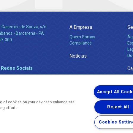
e Casemiro de Souza, s/n
A Empresa
Se
abanos - Barcarena - PA
Quem Somos
Ág
47-000
Compliance
Es
Leg
Notícias
Do
 Redes Sociais
Ca
Accept All Cook
ing of cookies on your device to enhance site
Reject All
ing efforts.
Uma empresa
Copyright ® 2026 - Todos os Direitos Reservados.
Nossa natureza movimenta a vida
Cookies Settin
Termos Gerais de Uso de Sites e Aplicativos