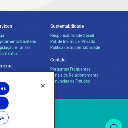
rviços
Sustentabilidade
ua
Responsabilidade Social
gotamento Sanitário
Pol. de Inv. Social Privado
islação e Tarifas
Política de Sustentabilidade
cumentos
Contato
rreiras
Perguntas Frequentes
Canais de Relacionamento
Denúncias de Fraudes
ies
gs