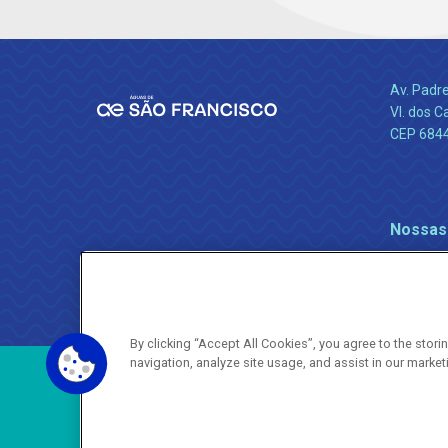
Av. Padr
Vl. dos C
CEP 684
Nossas
By clicking “Accept All Cookies”, you agree to the stor
navigation, analyze site usage, and assist in our market