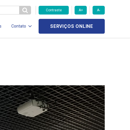
Contraste
A+
A-
SERVIÇOS ONLINE
s
Contato