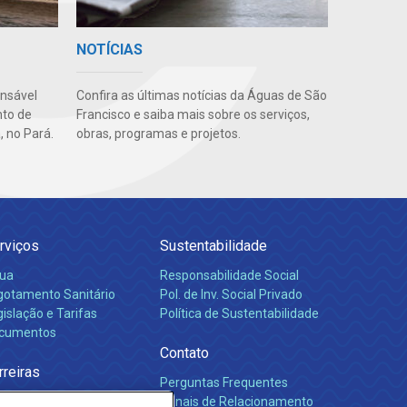
NOTÍCIAS
onsável
Confira as últimas notícias da Águas de São
nto de
Francisco e saiba mais sobre os serviços,
, no Pará.
obras, programas e projetos.
rviços
Sustentabilidade
ua
Responsabilidade Social
gotamento Sanitário
Pol. de Inv. Social Privado
islação e Tarifas
Política de Sustentabilidade
cumentos
Contato
rreiras
Perguntas Frequentes
Canais de Relacionamento