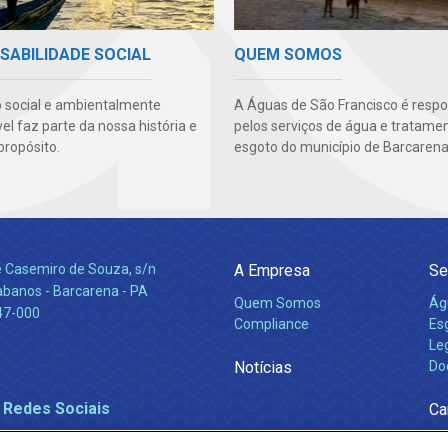
SABILIDADE SOCIAL
QUEM SOMOS
 social e ambientalmente
A Águas de São Francisco é resp
l faz parte da nossa história e
pelos serviços de água e tratame
propósito.
esgoto do município de Barcarena
e Casemiro de Souza, s/n
A Empresa
Se
abanos - Barcarena - PA
Quem Somos
Ág
47-000
Compliance
Es
Leg
Notícias
Do
 Redes Sociais
Ca