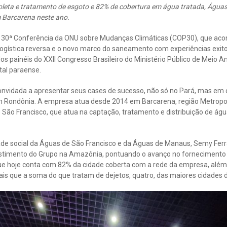
leta e tratamento de esgoto e 82% de cobertura em água tratada, Águas
m Barcarena neste ano.
 30ª Conferência da ONU sobre Mudanças Climáticas (COP30), que ac
ogística reversa e o novo marco do saneamento com experiências exit
 painéis do XXII Congresso Brasileiro do Ministério Público de Meio Am
ital paraense.
nvidada a apresentar seus cases de sucesso, não só no Pará, mas em
Rondônia. A empresa atua desde 2014 em Barcarena, região Metropol
São Francisco, que atua na captação, tratamento e distribuição de água
ade social da Águas de São Francisco e da Águas de Manaus, Semy Ferr
stimento do Grupo na Amazônia, pontuando o avanço no fornecimento 
e hoje conta com 82% da cidade coberta com a rede da empresa, além
is que a soma do que tratam de dejetos, quatro, das maiores cidades 