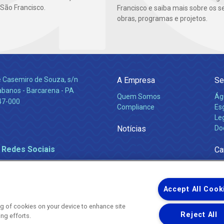
São Francisco.
Francisco e saiba mais sobre os se
obras, programas e projetos.
e Casemiro de Souza, s/n
A Empresa
Se
abanos - Barcarena - PA
Quem Somos
Ág
47-000
Compliance
Es
Leg
Notícias
Do
 Redes Sociais
Ca
Accept All Cook
ing of cookies on your device to enhance site
Reject All
ing efforts.
Uma empresa