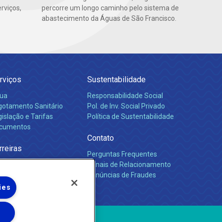
rviços,
percorre um longo caminho pelo sistema de
abastecimento da Águas de São Francisco.
rviços
Sustentabilidade
ua
Responsabilidade Social
gotamento Sanitário
Pol. de Inv. Social Privado
islação e Tarifas
Política de Sustentabilidade
cumentos
Contato
rreiras
Perguntas Frequentes
Canais de Relacionamento
Denúncias de Fraudes
ies