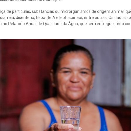
ença de partículas, substâncias ou microrganismos de origem animal, q
diarreia, disenteria, hepatite A e leptospirose, entre outras. Os dados s
o no Relatório Anual de Qualidade da Água, que será entregue junto co