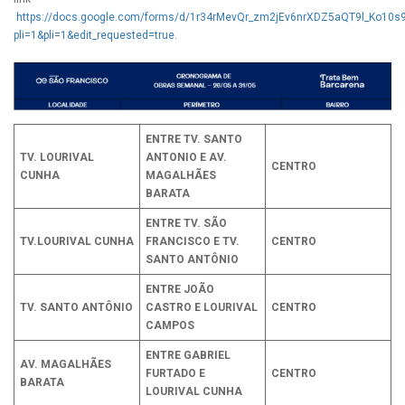
https://docs.google.com/forms/d/1r34rMevQr_zm2jEv6nrXDZ5aQT9l_Ko10
pli=1&pli=1&edit_requested=true
.
ENTRE TV. SANTO
TV. LOURIVAL
ANTONIO E AV.
CENTRO
CUNHA
MAGALHÃES
BARATA
ENTRE TV. SÃO
TV.LOURIVAL CUNHA
FRANCISCO E TV.
CENTRO
SANTO ANTÔNIO
ENTRE JOÃO
TV. SANTO ANTÔNIO
CASTRO E LOURIVAL
CENTRO
CAMPOS
ENTRE GABRIEL
AV. MAGALHÃES
FURTADO E
CENTRO
BARATA
LOURIVAL CUNHA