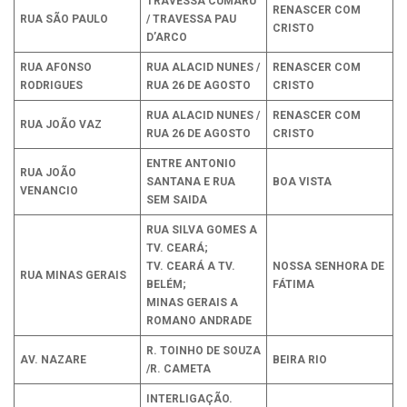
TRAVESSA CUMARU
RENASCER COM
RUA SÃO PAULO
/ TRAVESSA PAU
CRISTO
D’ARCO
RUA AFONSO
RUA ALACID NUNES /
RENASCER COM
RODRIGUES
RUA 26 DE AGOSTO
CRISTO
RUA ALACID NUNES /
RENASCER COM
RUA JOÃO VAZ
RUA 26 DE AGOSTO
CRISTO
ENTRE ANTONIO
RUA JOÃO
SANTANA E RUA
BOA VISTA
VENANCIO
SEM SAIDA
RUA SILVA GOMES A
TV. CEARÁ;
TV. CEARÁ A TV.
NOSSA SENHORA DE
RUA MINAS GERAIS
BELÉM;
FÁTIMA
MINAS GERAIS A
ROMANO ANDRADE
R. TOINHO DE SOUZA
AV. NAZARE
BEIRA RIO
/R. CAMETA
INTERLIGAÇÃO.