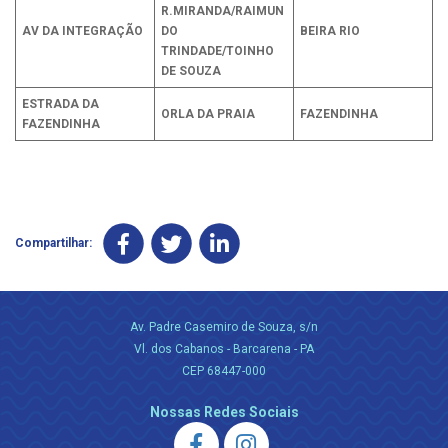
R.MIRANDA/RAIMUN
AV DA INTEGRAÇÃO
DO
BEIRA RIO
TRINDADE/TOINHO
DE SOUZA
ESTRADA DA
ORLA DA PRAIA
FAZENDINHA
FAZENDINHA
Compartilhar:
Av. Padre Casemiro de Souza, s/n
Vl. dos Cabanos - Barcarena - PA
CEP 68447-000
Nossas Redes Sociais