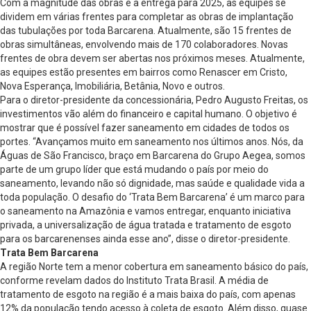
Com a magnitude das obras e a entrega para 2025, as equipes se
dividem em várias frentes para completar as obras de implantação
das tubulações por toda Barcarena. Atualmente, são 15 frentes de
obras simultâneas, envolvendo mais de 170 colaboradores. Novas
frentes de obra devem ser abertas nos próximos meses. Atualmente,
as equipes estão presentes em bairros como Renascer em Cristo,
Nova Esperança, Imobiliária, Betânia, Novo e outros.
Para o diretor-presidente da concessionária, Pedro Augusto Freitas, os
investimentos vão além do financeiro e capital humano. O objetivo é
mostrar que é possível fazer saneamento em cidades de todos os
portes. “Avançamos muito em saneamento nos últimos anos. Nós, da
Águas de São Francisco, braço em Barcarena do Grupo Aegea, somos
parte de um grupo líder que está mudando o país por meio do
saneamento, levando não só dignidade, mas saúde e qualidade vida a
toda população. O desafio do ‘Trata Bem Barcarena’ é um marco para
o saneamento na Amazônia e vamos entregar, enquanto iniciativa
privada, a universalização de água tratada e tratamento de esgoto
para os barcarenenses ainda esse ano”, disse o diretor-presidente.
Trata Bem Barcarena
A região Norte tem a menor cobertura em saneamento básico do país,
conforme revelam dados do Instituto Trata Brasil. A média de
tratamento de esgoto na região é a mais baixa do país, com apenas
12% da população tendo acesso à coleta de esgoto. Além disso, quase