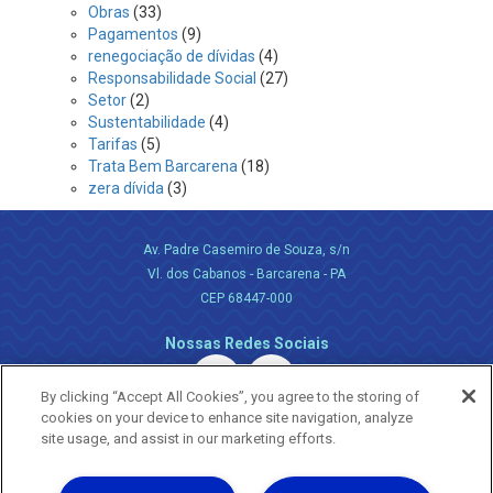
Obras
(33)
Pagamentos
(9)
renegociação de dívidas
(4)
Responsabilidade Social
(27)
Setor
(2)
Sustentabilidade
(4)
Tarifas
(5)
Trata Bem Barcarena
(18)
zera dívida
(3)
Av. Padre Casemiro de Souza, s/n
Vl. dos Cabanos - Barcarena - PA
CEP 68447-000
Nossas Redes Sociais
By clicking “Accept All Cookies”, you agree to the storing of
cookies on your device to enhance site navigation, analyze
site usage, and assist in our marketing efforts.