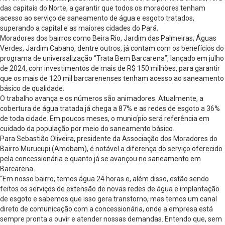
das capitais do Norte, a garantir que todos os moradores tenham
acesso ao serviço de saneamento de água e esgoto tratados,
superando a capital e as maiores cidades do Pará.
Moradores dos bairros como Beira Rio, Jardim das Palmeiras, Águas
Verdes, Jardim Cabano, dentre outros, já contam com os benefícios do
programa de universalização “Trata Bem Barcarena”, lançado em julho
de 2024, com investimentos de mais de R$ 150 milhões, para garantir
que os mais de 120 mil barcarenenses tenham acesso ao saneamento
básico de qualidade.
O trabalho avança e os números são animadores. Atualmente, a
cobertura de água tratada já chega a 87% e as redes de esgoto a 36%
de toda cidade. Em poucos meses, o município será referência em
cuidado da população por meio do saneamento básico.
Para Sebastião Oliveira, presidente da Associação dos Moradores do
Bairro Murucupi (Amobam), é notável a diferença do serviço oferecido
pela concessionária e quanto já se avançou no saneamento em
Barcarena.
“Em nosso bairro, temos água 24 horas e, além disso, estão sendo
feitos os serviços de extensão de novas redes de água e implantação
de esgoto e sabemos que isso gera transtorno, mas temos um canal
direto de comunicação com a concessionária, onde a empresa está
sempre pronta a ouvir e atender nossas demandas. Entendo que, sem