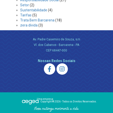
Responsabilidade Social
(27)
Setor
(2)
Sustentabilidade
(4)
Tarifas
(5)
Trata Bem Barcarena
(18)
zera dívida
(3)
Av. Padre Casemiro de Souza, s/n
Vl. dos Cabanos - Barcarena - PA
CEP 68447-000
Nossas Redes Sociais
Uma empresa
Copyright ® 2026 - Todos os Direitos Reservados.
Nossa natureza movimenta a vida